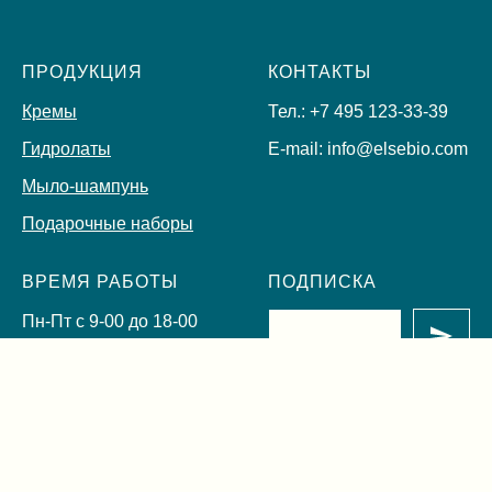
ПРОДУКЦИЯ
КОНТАКТЫ
Кремы
Тел.: +7 495 123-33-39
Гидролаты
E-mail: info@elsebio.com
Мыло-шампунь
Подарочные наборы
ВРЕМЯ РАБОТЫ
ПОДПИСКА
Пн-Пт с 9-00 до 18-00
Сб с 10-00 до 17-00
Нажимая на кнопку, вы
Вс выходной
даете согласие на
обработку своих
персональных данных. Вы
можете ознакомиться с
политикой обработки
персональных данных